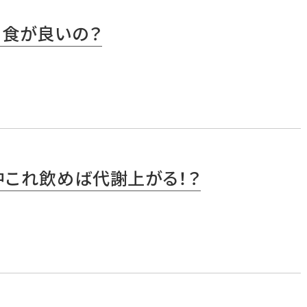
３食が良いの？
中これ飲めば代謝上がる！？