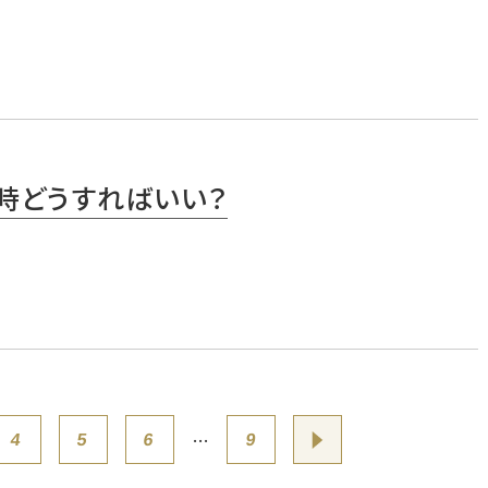
時どうすればいい？
…
4
5
6
9