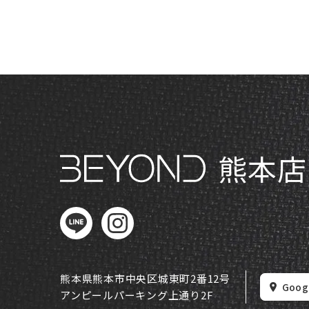
ナ
ビ
ゲ
ー
シ
熊本店
ョ
ン
熊本県熊本市中央区城東町2番12号
Goog
アンピールパーキング上通り2F